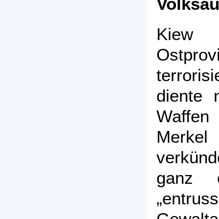
Volksa
Kiew 
Ostpro
terrori
diente
Waffen
Merkel
verkünd
ganz 
„entruss
Gewalta