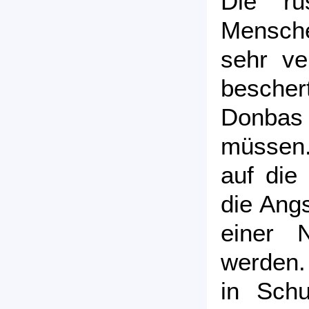
Die ru
Mensche
sehr ve
besche
Donbas 
müssen.
auf die
die Angs
einer 
werden.
in Schu