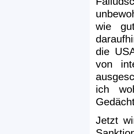
Fallu
unbewoh
wie gu
daraufh
die USA
von int
ausgesc
ich wo
Gedächtn
Jetzt wi
Sankti