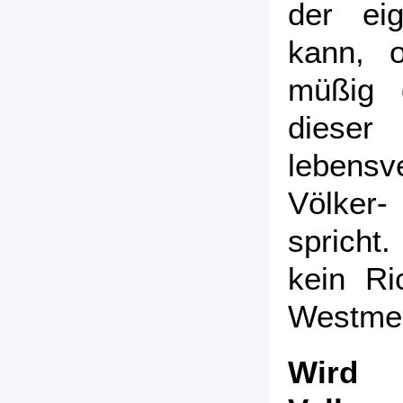
der ei
kann, 
müßig 
diese
lebensv
Völker
spricht
kein Ri
Westmed
Wird