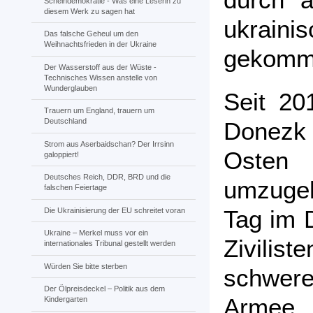
Scheindemokratie - Was eine Leserin zu
diesem Werk zu sagen hat
ukrain
Das falsche Geheul um den
Weihnachtsfrieden in der Ukraine
gekomme
Der Wasserstoff aus der Wüste -
Technisches Wissen anstelle von
Wunderglauben
Seit 20
Trauern um England, trauern um
Deutschland
Donezk
Strom aus Aserbaidschan? Der Irrsinn
Osten
galoppiert!
Deutsches Reich, DDR, BRD und die
umzugeh
falschen Feiertage
Tag im 
Die Ukrainisierung der EU schreitet voran
Ukraine – Merkel muss vor ein
Zivili
internationales Tribunal gestellt werden
Würden Sie bitte sterben
schwere
Der Ölpreisdeckel – Politik aus dem
Armee 
Kindergarten