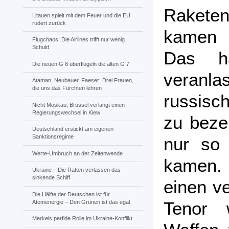
Raketen 
Litauen spielt mit dem Feuer und die EU
rudert zurück
kamen 
Flugchaos: Die Airlines trifft nur wenig
Schuld
Das h
Die neuen G 8 überflügeln die alten G 7
veranl
Ataman, Neubauer, Faeser: Drei Frauen,
die uns das Fürchten lehren
russisc
Nicht Moskau, Brüssel verlangt einen
Regierungswechsel in Kiew
zu bezei
Deutschland erstickt am eigenen
Sanktionsregime
nur so 
Werte-Umbruch an der Zeitenwende
kamen. 
Ukraine – Die Ratten verlassen das
sinkende Schiff
einen ve
Die Hälfte der Deutschen ist für
Tenor 
Atomenergie – Den Grünen ist das egal
Merkels perfide Rolle im Ukraine-Konflikt