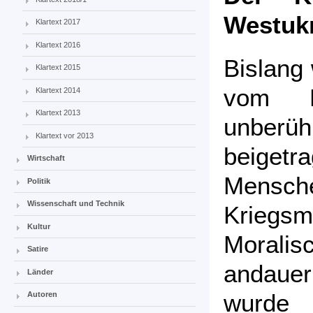
Westuk
Klartext 2017
Klartext 2016
Bislang
Klartext 2015
vom K
Klartext 2014
Klartext 2013
unberü
Klartext vor 2013
beigetr
Wirtschaft
Mens
Politik
Wissenschaft und Technik
Kriegsm
Kultur
Moralis
Satire
andaue
Länder
wurde
Autoren