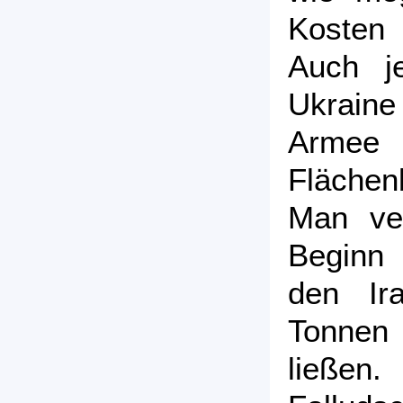
Kosten 
Auch j
Ukrain
Ar
Flächen
Man ve
Beginn 
den Ir
Tonne
ließen.