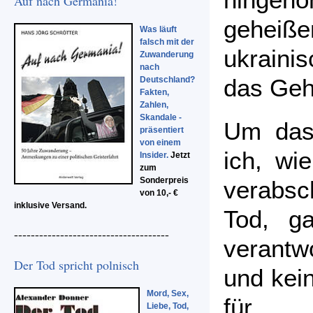
Auf nach Germania!
geheißen
Was läuft
falsch mit der
ukrainis
Zuwanderung
nach
das Geh
Deutschland?
Fakten,
Zahlen,
Skandale -
Um das 
präsentiert
von einem
ich, wi
Insider.
Jetzt
zum
Sonderpreis
verabs
von 10,- €
inklusive Versand.
Tod, g
-------------------------------------
verantwo
Der Tod spricht polnisch
und kein
Mord, Sex,
für 
Liebe, Tod,