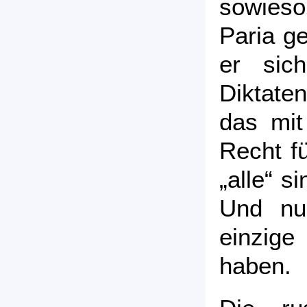
sowies
Paria ge
er sic
Diktate
das mit
Recht fü
„alle“ s
Und nur
einzig
haben.