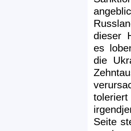
angebl
Russlan
dieser H
es lobe
die Ukr
Zehnt
verursa
toleri
irgendje
Seite s