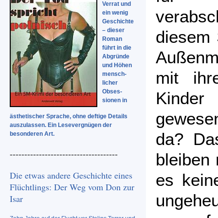
Verrat und
verabsc
ein wenig
Geschichte
– dieser
diesem 
Roman
führt in die
Außenmi
Abgründe
und Höhen
mit ihr
mensch-
licher
Obses-
Kinder
sionen in
gewesen
ästhetischer Sprache, ohne deftige Details
auszulassen. Ein Lesevergnügen der
da? Das
besonderen Art.
-------------------------------------
bleiben 
Die etwas andere Geschichte eines
es kein
Flüchtlings: Der Weg vom Don zur
ungeheu
Isar