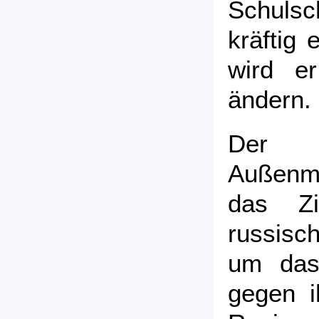
Schulsch
kräftig 
wird er
ändern.
Der 
Außenmin
das Zi
russisc
um das
gegen i