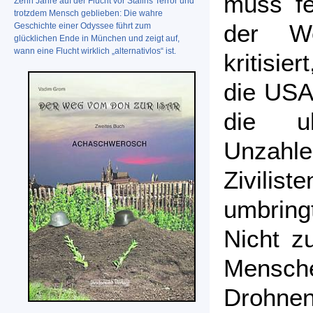
muss fe
Zehn Jahre auf der Flucht vor Stalins Terror und
trotzdem Mensch geblieben: Die wahre
der We
Geschichte einer Odyssee führt zum
glücklichen Ende in München und zeigt auf,
wann eine Flucht wirklich „alternativlos“ ist.
kritisie
die USA
die uk
Unzah
Zivili
umbring
Nicht z
Mensc
Drohnen