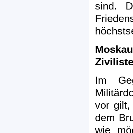
sind. 
Frieden
höchstse
Moska
Zivilist
Im Geg
Militär
vor gilt
dem Bru
wie mög