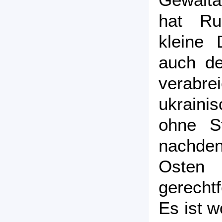
hat Ru
kleine 
auch d
verabr
ukraini
ohne S
nachde
Osten
gerechtf
Es ist w