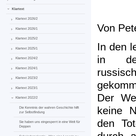
Klartext
Klartext 2026/2
Von Pet
Klartext 2026/1
Klartext 2025/2
In den 
Klartext 2025/1
in de
Klartext 2024/2
Klartext 2024/1
russis
Klartext 2023/2
gekomme
Klartext 2023/1
Der Wes
Klartext 2022/2
keine 
Die Kenntnis der wahren Geschichte hilft
zur Selbstfindung
den Tot
Sie haben uns eingesperrt in eine Welt für
Deppen
durch 