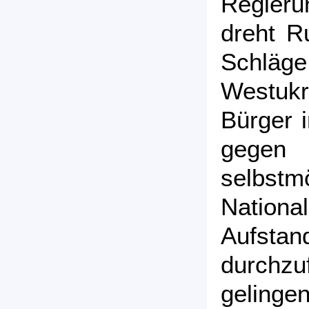
Regieru
dreht R
Schläge
Westukr
Bürger 
gegen
selbst
Nationa
Aufstan
durchz
geling