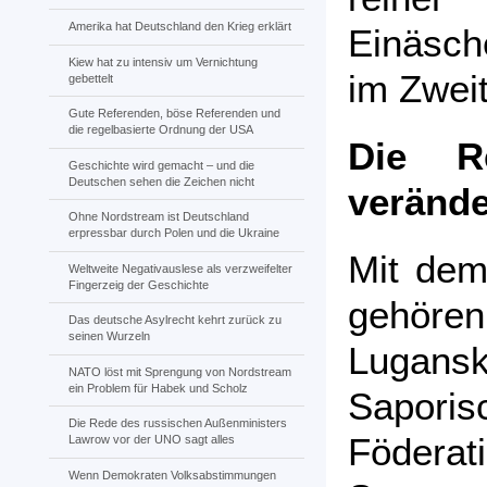
Amerika hat Deutschland den Krieg erklärt
Einäsch
Kiew hat zu intensiv um Vernichtung
im Zweit
gebettelt
Gute Referenden, böse Referenden und
die regelbasierte Ordnung der USA
Die R
Geschichte wird gemacht – und die
Deutschen sehen die Zeichen nicht
verände
Ohne Nordstream ist Deutschland
erpressbar durch Polen und die Ukraine
Mit dem
Weltweite Negativauslese als verzweifelter
Fingerzeig der Geschichte
gehören
Das deutsche Asylrecht kehrt zurück zu
seinen Wurzeln
Lugans
NATO löst mit Sprengung von Nordstream
ein Problem für Habek und Scholz
Sapor
Die Rede des russischen Außenministers
Födera
Lawrow vor der UNO sagt alles
Wenn Demokraten Volksabstimmungen