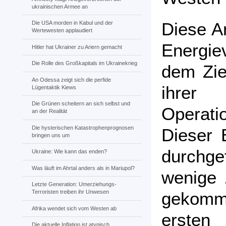
ukrainischen Armee an
Diese An
Die USA morden in Kabul und der
Wertewesten applaudiert
Energie
Hitler hat Ukrainer zu Ariern gemacht
Die Rolle des Großkapitals im Ukrainekrieg
dem Zie
An Odessa zeigt sich die perfide
ihre
Lügentaktik Kiews
Die Grünen scheitern an sich selbst und
Operat
an der Realität
Die hysterischen Katastrophenprognosen
Dieser 
bringen uns um
durchg
Ukraine: Wie kann das enden?
Was läuft im Ahrtal anders als in Mariupol?
wenige 
Letzte Generation: Umerziehungs-
gekom
Terroristen treiben ihr Unwesen
Afrika wendet sich vom Westen ab
ersten
Die aktuelle Inflation ist atypisch