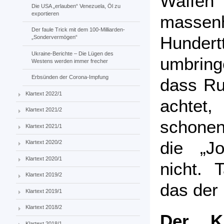
Waffen 
Die USA „erlauben“ Venezuela, Öl zu
exportieren
mas
Der faule Trick mit dem 100-Milliarden-
Hunder
„Sondervermögen“
Ukraine-Berichte – Die Lügen des
umbring
Westens werden immer frecher
Erbsünden der Corona-Impfung
dass Ru
Klartext 2022/1
achtet,
Klartext 2021/2
schone
Klartext 2021/1
die „Jo
Klartext 2020/2
Klartext 2020/1
nicht. 
Klartext 2019/2
das der 
Klartext 2019/1
Klartext 2018/2
Der K
Klartext 2018/1