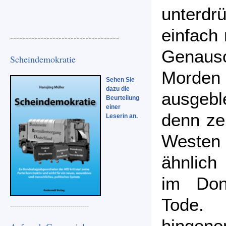
unterd
einfach 
------------------------------------
Genauso
Scheindemokratie
Morden 
Sehen Sie
dazu die
ausgebl
Beurteilung
einer
denn zei
Leserin an.
Westen
ähnlich
im Don
Tode.
---------------------------------------
hingen