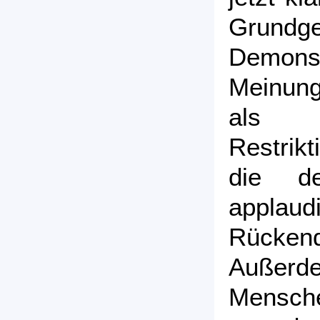
Grundge
Demon
Meinun
als i
Restrik
die de
applau
Rücke
Außer
Mensch