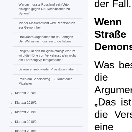
der Fall.
Warum musste Russland sein Veto
einlegen gegen UN-Resolutionen zu
Syrien?
Wenn d
Mit der Maskenpflicht wird Rechtsbruch
zur Gewohnheit
Straß
Drei Jahre Jugendhaft für 93-Jährigen –
Der Wahnsinn muss ein Ende haben!
Demonst
Ringen um den Bußgeldkatalog: Warum
wird die Höhe von Verkehrsstrafen nicht
am Fahrzeugtyp festgemacht?
Was bes
Bayern erlaubt wieder Prostitution, aber....
die V
Polen am Scheideweg – Zukunft oder
Mittelalter
Argumen
Klartext 2020/1
„Das is
Klartext 2019/2
die Ver
Klartext 2019/1
Klartext 2018/2
eine 
Klartext 2018/1