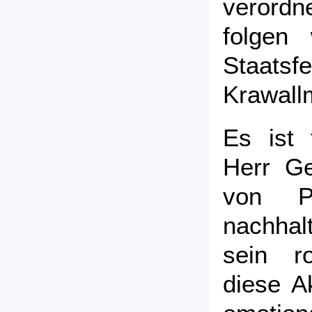
verordn
folgen 
Staat
Krawall
Es ist 
Herr Ge
von P
nachhal
sein ro
diese Ak