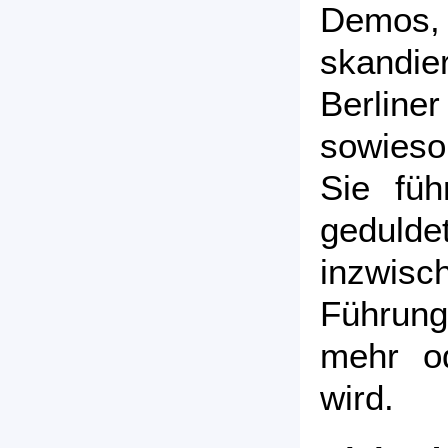
Demos
skandie
Berline
sowieso
Sie füh
gedul
inzwisch
Führung
mehr o
wird.