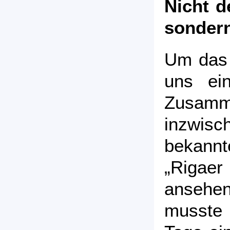
Nicht d
sondern
Um das 
uns ei
Zusa
inzwi
bekann
„Rigae
ansehe
musste 