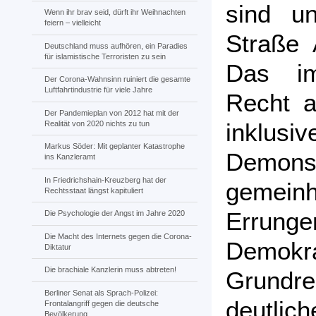
sind u
Wenn ihr brav seid, dürft ihr Weihnachten
feiern – vielleicht
Straße 
Deutschland muss aufhören, ein Paradies
für islamistische Terroristen zu sein
Das im
Der Corona-Wahnsinn ruiniert die gesamte
Luftfahrtindustrie für viele Jahre
Recht a
Der Pandemieplan von 2012 hat mit der
inklus
Realität von 2020 nichts zu tun
Markus Söder: Mit geplanter Katastrophe
Demon
ins Kanzleramt
In Friedrichshain-Kreuzberg hat der
gemeinh
Rechtsstaat längst kapituliert
Errun
Die Psychologie der Angst im Jahre 2020
Die Macht des Internets gegen die Corona-
Demokr
Diktatur
Die brachiale Kanzlerin muss abtreten!
Grund
Berliner Senat als Sprach-Polizei:
deutlic
Frontalangriff gegen die deutsche
Bevölkerung