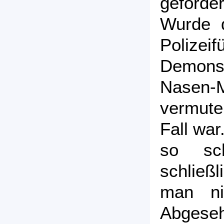
geforde
Wurde d
Polizeif
Demons
Nasen-
vermute
Fall war
so sc
schließ
man ni
Abgese