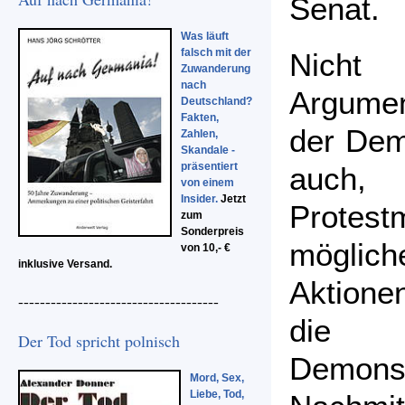
Senat.
Was läuft
falsch mit der
Nicht
Zuwanderung
nach
Argumen
Deutschland?
Fakten,
der Dem
Zahlen,
Skandale -
präsentiert
auch
von einem
Insider.
Jetzt
Prot
zum
Sonderpreis
möglich
von 10,- €
inklusive Versand.
Aktion
-------------------------------------
die P
Der Tod spricht polnisch
Demon
Mord, Sex,
Liebe, Tod,