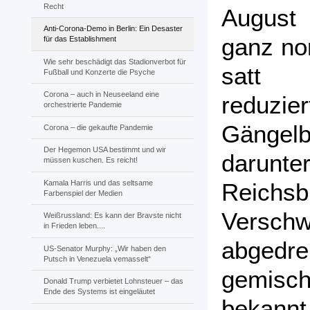
Recht
August 
Anti-Corona-Demo in Berlin: Ein Desaster
ganz nor
für das Establishment
Wie sehr beschädigt das Stadionverbot für
satt 
Fußball und Konzerte die Psyche
Corona – auch in Neuseeland eine
reduzi
orchestrierte Pandemie
Gängelb
Corona – die gekaufte Pandemie
Der Hegemon USA bestimmt und wir
darunt
müssen kuschen. Es reicht!
Kamala Harris und das seltsame
Reichsb
Farbenspiel der Medien
Verschw
Weißrussland: Es kann der Bravste nicht
in Frieden leben....
abged
US-Senator Murphy: „Wir haben den
Putsch in Venezuela vemasselt“
gemisch
Donald Trump verbietet Lohnsteuer – das
Ende des Systems ist eingeläutet
bekann