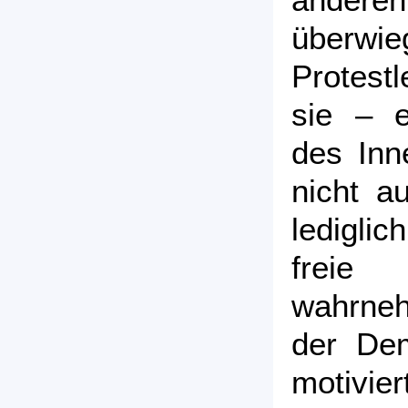
überw
Protest
sie – e
des Inn
nicht a
lediglic
freie
wahrneh
der Dem
motivier