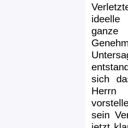
Verlet
ideell
ganze
Geneh
Unter
entstand
sich da
Herrn 
vorstel
sein Ve
jetzt kl