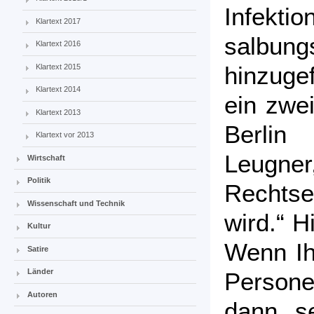
Infek
Klartext 2017
salbung
Klartext 2016
hinzugef
Klartext 2015
Klartext 2014
ein zwe
Klartext 2013
Berlin
Klartext vor 2013
Leugn
Wirtschaft
Politik
Rechts
Wissenschaft und Technik
wird.“ H
Kultur
Wenn Ih
Satire
Länder
Person
Autoren
dann s