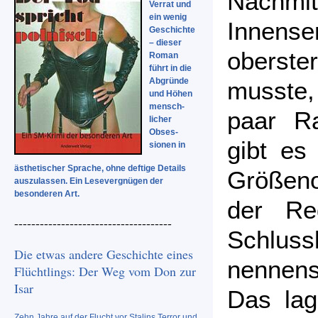
Nachm
Verrat und
ein wenig
Innensen
Geschichte
– dieser
oberst
Roman
führt in die
Abgründe
musste,
und Höhen
mensch-
paar R
licher
Obses-
gibt es
sionen in
ästhetischer Sprache, ohne deftige Details
Größeno
auszulassen. Ein Lesevergnügen der
besonderen Art.
der Re
-------------------------------------
Schlus
Die etwas andere Geschichte eines
nennen
Flüchtlings: Der Weg vom Don zur
Isar
Das lag
Zehn Jahre auf der Flucht vor Stalins Terror und