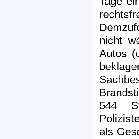
Tage ei
rechts
Demzuf
nicht w
Autos (
bekl
Sachb
Brandsti
544 St
Polizis
als Ges