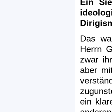
Ein Si
ideol
Dirigis
Das war
Herrn G
zwar ihr
aber mi
verstä
zugunst
ein klar
ander