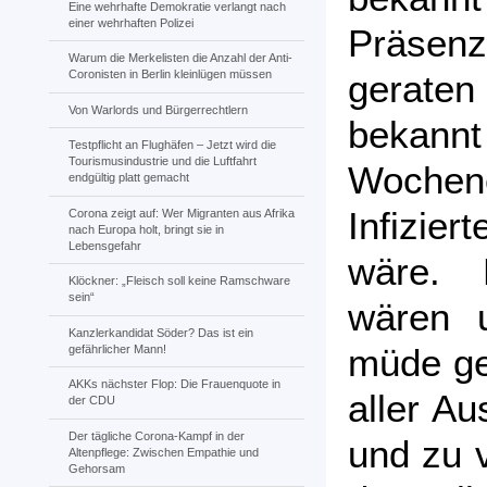
Eine wehrhafte Demokratie verlangt nach
einer wehrhaften Polizei
Präsen
Warum die Merkelisten die Anzahl der Anti-
gerate
Coronisten in Berlin kleinlügen müssen
Von Warlords und Bürgerrechtlern
bekann
Testpflicht an Flughäfen – Jetzt wird die
Tourismusindustrie und die Luftfahrt
Wochene
endgültig platt gemacht
Infizie
Corona zeigt auf: Wer Migranten aus Afrika
nach Europa holt, bringt sie in
Lebensgefahr
wäre. 
Klöckner: „Fleisch soll keine Ramschware
sein“
wären u
Kanzlerkandidat Söder? Das ist ein
müde ge
gefährlicher Mann!
AKKs nächster Flop: Die Frauenquote in
aller Au
der CDU
Der tägliche Corona-Kampf in der
und zu v
Altenpflege: Zwischen Empathie und
Gehorsam