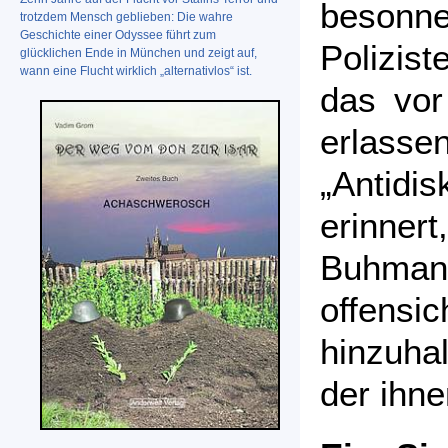
besonn
trotzdem Mensch geblieben: Die wahre
Geschichte einer Odyssee führt zum
Polizis
glücklichen Ende in München und zeigt auf,
wann eine Flucht wirklich „alternativlos“ ist.
das vor
erlasse
„Antidis
erinnert
Buhma
offensic
hinzuha
der ihne