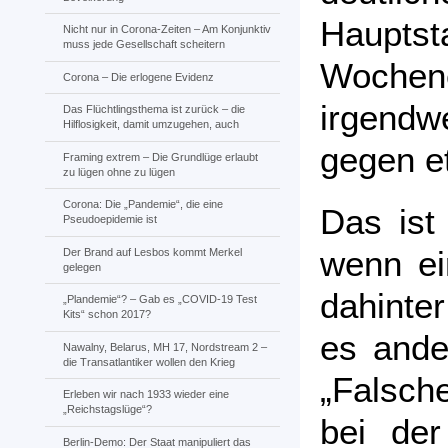
Haupt
Nicht nur in Corona-Zeiten – Am Konjunktiv
muss jede Gesellschaft scheitern
Wochene
Corona – Die erlogene Evidenz
irgendw
Das Flüchtlingsthema ist zurück – die
Hilflosigkeit, damit umzugehen, auch
gegen et
Framing extrem – Die Grundlüge erlaubt
zu lügen ohne zu lügen
Corona: Die „Pandemie“, die eine
Das ist 
Pseudoepidemie ist
wenn ein
Der Brand auf Lesbos kommt Merkel
gelegen
dahinter
„Plandemie“? – Gab es „COVID-19 Test
Kits“ schon 2017?
es ande
Nawalny, Belarus, MH 17, Nordstream 2 –
die Transatlantiker wollen den Krieg
„Falsche
Erleben wir nach 1933 wieder eine
„Reichstagslüge“?
bei de
Berlin-Demo: Der Staat manipuliert das