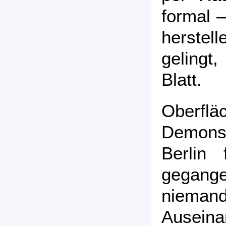
formal 
herstel
gelingt
Blatt.
Oberfläc
Demons
Berlin 
gegang
niema
Ausei