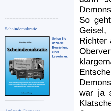
Demonst
------------------------------------
So geht’
Geisel,
Scheindemokratie
Richter
Sehen Sie
dazu die
Beurteilung
Oberver
einer
Leserin an.
klarge
Entsch
Demons
war ja 
Klatsch
---------------------------------------
Auf nach Germania!