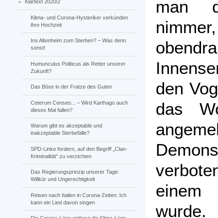
man de
Klartext 2020/2
Klima- und Corona-Hysteriker verkünden
nimmer,
ihre Hochzeit
Ins Altenheim zum Sterben? – Was denn
obendr
sonst!
Innense
Humunculus Politicus als Retter unserer
Zukunft?
den Vog
Das Böse in der Fratze des Guten
das Wo
Ceterum Censeo... – Wird Karthago auch
dieses Mal fallen?
angem
Warum gibt es akzeptable und
inakzeptable Sterbefälle?
Demon
SPD-Linke fordern, auf den Begriff „Clan-
Kriminalität“ zu verzichten
verboten
Das Regierungsprinzip unserer Tage:
Willkür und Ungerechtigkeit
einem 
Reisen nach Italien in Corona-Zeiten: Ich
kann ein Lied davon singen
wurde.