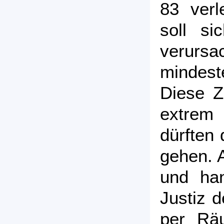
83 verl
soll si
verur
mindest
Diese Za
extrem 
dürften 
gehen. A
und han
Justiz 
per Rä