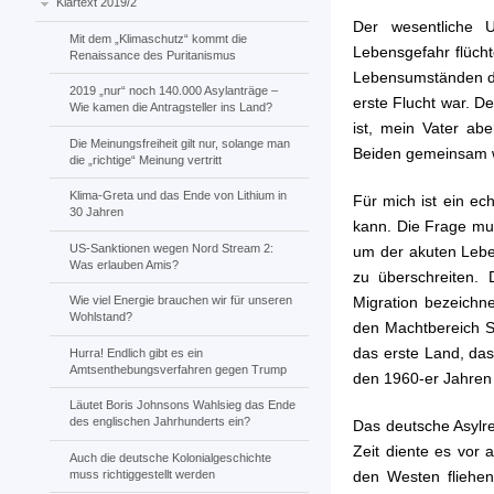
Klartext 2019/2
Der wesentliche U
Mit dem „Klimaschutz“ kommt die
Lebensgefahr flüch
Renaissance des Puritanismus
Lebensumständen de
2019 „nur“ noch 140.000 Asylanträge –
erste Flucht war. D
Wie kamen die Antragsteller ins Land?
ist, mein Vater ab
Die Meinungsfreiheit gilt nur, solange man
Beiden gemeinsam wa
die „richtige“ Meinung vertritt
Klima-Greta und das Ende von Lithium in
Für mich ist ein ec
30 Jahren
kann. Die Frage mus
US-Sanktionen wegen Nord Stream 2:
um der akuten Leben
Was erlauben Amis?
zu überschreiten.
Migration bezeichn
Wie viel Energie brauchen wir für unseren
Wohlstand?
den Machtbereich S
das erste Land, da
Hurra! Endlich gibt es ein
Amtsenthebungsverfahren gegen Trump
den 1960-er Jahren 
Läutet Boris Johnsons Wahlsieg das Ende
des englischen Jahrhunderts ein?
Das deutsche Asylrec
Zeit diente es vor 
Auch die deutsche Kolonialgeschichte
muss richtiggestellt werden
den Westen fliehe