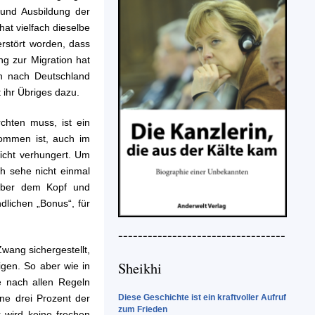
 und Ausbildung der
hat vielfach dieselbe
erstört worden, dass
ung zur Migration hat
n nach Deutschland
 ihr Übriges dazu.
chten muss, ist ein
kommen ist, auch im
nicht verhungert. Um
ch sehe nicht einmal
 über dem Kopf und
dlichen „Bonus“, für
----------------------------------
wang sichergestellt,
Sheikhi
igen. So aber wie in
 nach allen Regeln
ne drei Prozent der
Diese Geschichte ist ein kraftvoller Aufruf
zum Frieden
r wird keine frechen