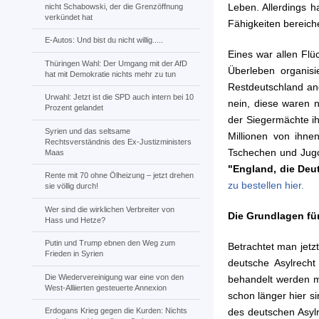
Leben. Allerdings h
nicht Schabowski, der die Grenzöffnung
verkündet hat
Fähigkeiten bereiche
E-Autos: Und bist du nicht willig.....
Eines war allen Flü
Thüringen Wahl: Der Umgang mit der AfD
Überleben organisi
hat mit Demokratie nichts mehr zu tun
Restdeutschland an
Urwahl: Jetzt ist die SPD auch intern bei 10
nein, diese waren 
Prozent gelandet
der Siegermächte i
Syrien und das seltsame
Millionen von ihn
Rechtsverständnis des Ex-Justizministers
Tschechen und Jugo
Maas
"England, die Deu
Rente mit 70 ohne Ölheizung – jetzt drehen
zu bestellen hier.
sie völlig durch!
Wer sind die wirklichen Verbreiter von
Die Grundlagen für
Hass und Hetze?
Putin und Trump ebnen den Weg zum
Betrachtet man jetzt
Frieden in Syrien
deutsche Asylrecht
Die Wiedervereinigung war eine von den
behandelt werden m
West-Alliierten gesteuerte Annexion
schon länger hier s
des deutschen Asylr
Erdogans Krieg gegen die Kurden: Nichts