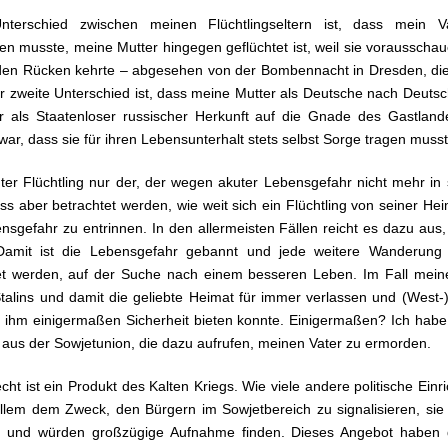
nterschied zwischen meinen Flüchtlingseltern ist, dass mein 
ten musste, meine Mutter hingegen geflüchtet ist, weil sie voraussc
n Rücken kehrte – abgesehen von der Bombennacht in Dresden, die 
er zweite Unterschied ist, dass meine Mutter als Deutsche nach Deuts
er als Staatenloser russischer Herkunft auf die Gnade des Gastlan
r, dass sie für ihren Lebensunterhalt stets selbst Sorge tragen muss
hter Flüchtling nur der, der wegen akuter Lebensgefahr nicht mehr in
s aber betrachtet werden, wie weit sich ein Flüchtling von seiner He
sgefahr zu entrinnen. In den allermeisten Fällen reicht es dazu aus
 Damit ist die Lebensgefahr gebannt und jede weitere Wanderung
et werden, auf der Suche nach einem besseren Leben. Im Fall mein
talins und damit die geliebte Heimat für immer verlassen und (West-
s ihm einigermaßen Sicherheit bieten konnte. Einigermaßen? Ich hab
aus der Sowjetunion, die dazu aufrufen, meinen Vater zu ermorden.
ht ist ein Produkt des Kalten Kriegs. Wie viele andere politische Einr
allem dem Zweck, den Bürgern im Sowjetbereich zu signalisieren, sie 
n und würden großzügige Aufnahme finden. Dieses Angebot haben d