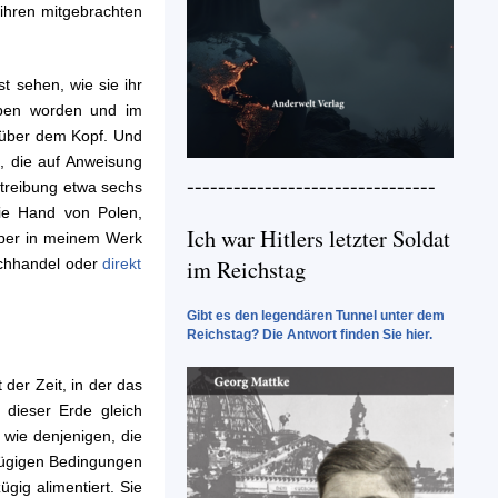
 ihren mitgebrachten
t sehen, wie sie ihr
ieben worden und im
 über dem Kopf. Und
, die auf Anweisung
--------------------------------
treibung etwa sechs
ie Hand von Polen,
Ich war Hitlers letzter Soldat
über in meinem Werk
im Reichstag
Buchhandel oder
direkt
Gibt es den legendären Tunnel unter dem
Reichstag? Die Antwort finden Sie hier.
der Zeit, in der das
 dieser Erde gleich
wie denjenigen, die
ßzügigen Bedingungen
gig alimentiert. Sie