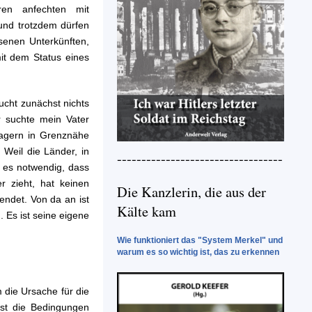
ren anfechten mit
und trotzdem dürfen
esenen Unterkünften,
it dem Status eines
aucht zunächst nichts
r suchte mein Vater
Lagern in Grenznähe
 Weil die Länder, in
----------------------------------
t es notwendig, dass
r zieht, hat keinen
Die Kanzlerin, die aus der
endet. Von da an ist
Kälte kam
 Es ist seine eigene
Wie funktioniert das "System Merkel" und
warum es so wichtig ist, das zu erkennen
m die Ursache für die
rst die Bedingungen