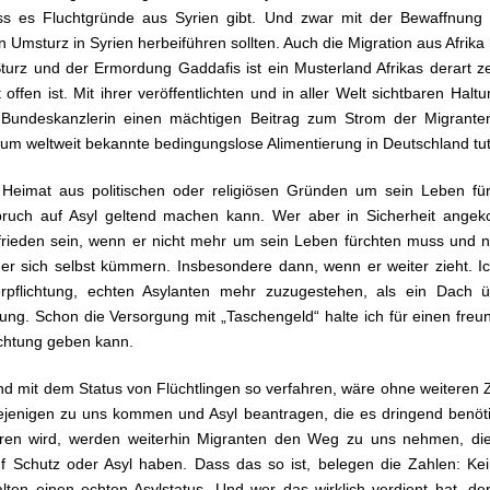
ss es Fluchtgründe aus Syrien gibt. Und zwar mit der Bewaffnung
en Umsturz in Syrien herbeiführen sollten. Auch die Migration aus Afrika 
urz und der Ermordung Gaddafis ist ein Musterland Afrikas derart z
 offen ist. Mit ihrer veröffentlichten und in aller Welt sichtbaren Halt
 Bundeskanzlerin einen mächtigen Beitrag zum Strom der Migrante
erum weltweit bekannte bedingungslose Alimentierung in Deutschland tut
 Heimat aus politischen oder religiösen Gründen um sein Leben für
spruch auf Asyl geltend machen kann. Wer aber in Sicherheit ange
ufrieden sein, wenn er nicht mehr um sein Leben fürchten muss und 
er sich selbst kümmern. Insbesondere dann, wenn er weiter zieht. I
erpflichtung, echten Asylanten mehr zuzugestehen, als ein Dach
ung. Schon die Versorgung mit „Taschengeld“ halte ich für einen freun
ichtung geben kann.
d mit dem Status von Flüchtlingen so verfahren, wäre ohne weiteren Z
iejenigen zu uns kommen und Asyl beantragen, die es dringend benöt
ren wird, werden weiterhin Migranten den Weg zu uns nehmen, die
f Schutz oder Asyl haben. Dass das so ist, belegen die Zahlen: Kei
ten einen echten Asylstatus. Und wer das wirklich verdient hat, de