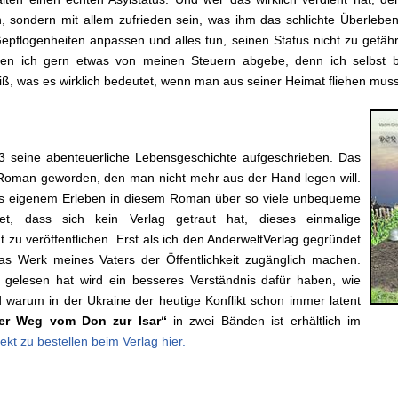
, sondern mit allem zufrieden sein, was ihm das schlichte Überleben
Gepflogenheiten anpassen und alles tun, seinen Status nicht zu gefä
en ich gern etwas von meinen Steuern abgebe, denn ich selbst b
iß, was es wirklich bedeutet, wenn man aus seiner Heimat fliehen muss
3 seine abenteuerliche Lebensgeschichte aufgeschrieben. Das
 Roman geworden, den man nicht mehr aus der Hand legen will.
aus eigenem Erleben in diesem Roman über so viele unbequeme
tet, dass sich kein Verlag getraut hat, dieses einmalige
zu veröffentlichen. Erst als ich den AnderweltVerlag gegründet
das Werk meines Vaters der Öffentlichkeit zugänglich machen.
gelesen hat wird ein besseres Verständnis dafür haben, wie
warum in der Ukraine der heutige Konflikt schon immer latent
r Weg vom Don zur Isar“
in zwei Bänden ist erhältlich im
rekt zu bestellen beim Verlag hier.