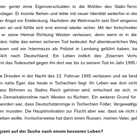
ter geriet ohne Eigenverschulden in die Mühlen des Stalin-Terro
eslager. Er konnte fliehen und lebte mit neuer Identität weiterhin in d
diger Angst vor Entdeckung. Nachdem die Wehrmacht sein Dorf eingeno
en an und fühlte sich erst einmal wieder sicher. Mit der fortschreit
er seine Heimat Richtung Westen verlassen, denn wenn er in die
äre, hätte das seinen sicheren Tod bedeutet. Auf abenteuerlichen Weg
anen und ein Intermezzo als Polizist in Lemberg geführt haben, ka
ßlich nach Deutschland. Ein Leben östlich des „Eisernen Vorh
n das Todesurteil gegen ihn dort war bis zu seinem Tod im Jahr 1995 
e Dresden in der Nacht des 13. Februar 1945 verlassen und sie fa
in nahe Eger, das heute in Tschechien liegt. Ihr Leben war dort nic
ass Böhmen zu Stalins Reich gehören wird, entschied sie sich, mi
e Demarkationslinie nach Westen zu flüchten. Ein weiterer Grund für
eworden war, dass Deutschstämmige in Tschechien Folter, Vergewalti
n mussten. Die Hauptmotivation zur Flucht aber war, dass sie nicht 
leben wollte. Ironischerweise hat dann einen Russen, meinen Vater, geh
igrant auf der Suche nach einem besseren Leben?