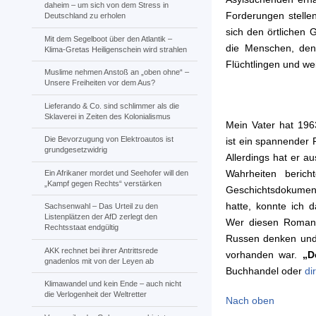
daheim – um sich von dem Stress in
Forderungen stellen
Deutschland zu erholen
sich den örtlichen 
Mit dem Segelboot über den Atlantik –
die Menschen, den
Klima-Gretas Heiligenschein wird strahlen
Flüchtlingen und we
Muslime nehmen Anstoß an „oben ohne“ –
Unsere Freiheiten vor dem Aus?
Lieferando & Co. sind schlimmer als die
Sklaverei in Zeiten des Kolonialismus
Mein Vater hat 196
Die Bevorzugung von Elektroautos ist
ist ein spannender
grundgesetzwidrig
Allerdings hat er 
Wahrheiten berich
Ein Afrikaner mordet und Seehofer will den
„Kampf gegen Rechts“ verstärken
Geschichtsdokument 
hatte, konnte ich 
Sachsenwahl – Das Urteil zu den
Listenplätzen der AfD zerlegt den
Wer diesen Roman 
Rechtsstaat endgültig
Russen denken und 
AKK rechnet bei ihrer Antrittsrede
vorhanden war.
„De
gnadenlos mit von der Leyen ab
Buchhandel oder
di
Klimawandel und kein Ende – auch nicht
die Verlogenheit der Weltretter
Nach oben