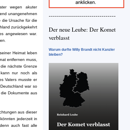
Vater wegen akuter
hauend unangenehmen
---------------------------------
die Ursache für die
chland zurückgekehrt
Der neue Leube: Der Komet
des angewiesen war.
verblasst
ten.
Warum durfte Willy Brandt nicht Kanzler
 seiner Heimat leben
bleiben?
imat entfernen muss,
, die nächste Grenze
 kann nur noch als
es Vaters musste er
)Deutschland war so
e die Dokumente aus
ichtungen aus dieser
könnten jederzeit in
enn auch fast alle