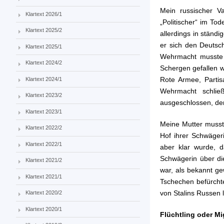
Mein russischer Va
Klartext 2026/1
„Politischer“ im Tod
Klartext 2025/2
allerdings in stän
er sich den Deutsch
Klartext 2025/1
Wehrmacht musste 
Klartext 2024/2
Schergen gefallen w
Rote Armee, Partis
Klartext 2024/1
Wehrmacht schlie
Klartext 2023/2
ausgeschlossen, den
Klartext 2023/1
Meine Mutter musst
Klartext 2022/2
Hof ihrer Schwäger
Klartext 2022/1
aber klar wurde, d
Schwägerin über di
Klartext 2021/2
war, als bekannt g
Klartext 2021/1
Tschechen befürchte
von Stalins Russen 
Klartext 2020/2
Klartext 2020/1
Flüchtling oder M