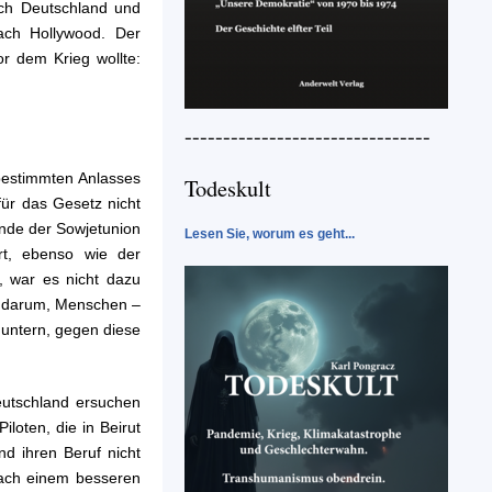
ch Deutschland und
ch Hollywood. Der
r dem Krieg wollte:
--------------------------------
bestimmten Anlasses
Todeskult
für das Gesetz nicht
Ende der Sowjetunion
Lesen Sie, worum es geht...
rt, ebenso wie der
t, war es nicht dazu
em darum, Menschen –
muntern, gegen diese
eutschland ersuchen
oten, die in Beirut
nd ihren Beruf nicht
nach einem besseren