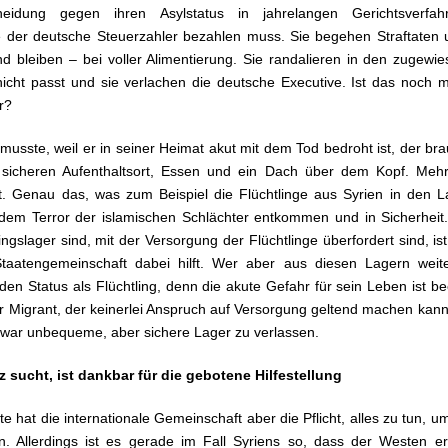
heidung gegen ihren Asylstatus in jahrelangen Gerichtsverfah
e der deutsche Steuerzahler bezahlen muss. Sie begehen Straftaten 
nd bleiben – bei voller Alimentierung. Sie randalieren in den zugewi
icht passt und sie verlachen die deutsche Executive. Ist das noch m
r?
 musste, weil er in seiner Heimat akut mit dem Tod bedroht ist, der br
 sicheren Aufenthaltsort, Essen und ein Dach über dem Kopf. Meh
t. Genau das, was zum Beispiel die Flüchtlinge aus Syrien in den 
 dem Terror der islamischen Schlächter entkommen und in Sicherheit.
ngslager sind, mit der Versorgung der Flüchtlinge überfordert sind, is
 Staatengemeinschaft dabei hilft. Wer aber aus diesen Lagern weite
en Status als Flüchtling, denn die akute Gefahr für sein Leben ist be
r Migrant, der keinerlei Anspruch auf Versorgung geltend machen kann.
zwar unbequeme, aber sichere Lager zu verlassen.
z sucht, ist dankbar für die gebotene Hilfestellung
e hat die internationale Gemeinschaft aber die Pflicht, alles zu tun, u
en. Allerdings ist es gerade im Fall Syriens so, dass der Westen e