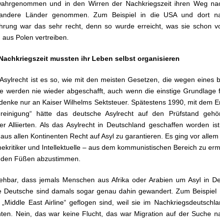
wahrgenommen und in den Wirren der Nachkriegszeit ihren Weg na
 andere Länder genommen. Zum Beispiel in die USA und dort na
ührung war das sehr recht, denn so wurde erreicht, was sie schon vo
 aus Polen vertreiben.
Nachkriegszeit mussten ihr Leben selbst organisieren
Asylrecht ist es so, wie mit den meisten Gesetzen, die wegen eines 
e werden nie wieder abgeschafft, auch wenn die einstige Grundlage 
 denke nur an Kaiser Wilhelms Sektsteuer. Spätestens 1990, mit dem 
reinigung“ hätte das deutsche Asylrecht auf den Prüfstand gehö
r Alliierten. Als das Asylrecht in Deutschland geschaffen worden is
us allen Kontinenten Recht auf Asyl zu garantieren. Es ging vor all
kritiker und Intellektuelle – aus dem kommunistischen Bereich zu er
t den Füßen abzustimmen.
ehbar, dass jemals Menschen aus Afrika oder Arabien um Asyl in D
 Deutsche sind damals sogar genau dahin gewandert. Zum Beispiel Pil
e „Middle East Airline“ geflogen sind, weil sie im Nachkriegsdeutschla
en. Nein, das war keine Flucht, das war Migration auf der Suche 