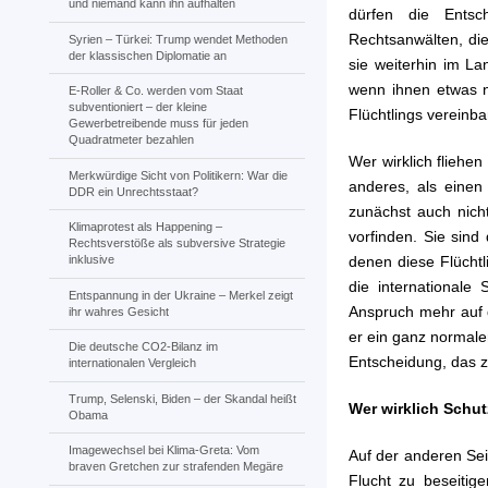
und niemand kann ihn aufhalten
dürfen die Entsc
Rechtsanwälten, di
Syrien – Türkei: Trump wendet Methoden
der klassischen Diplomatie an
sie weiterhin im La
wenn ihnen etwas n
E-Roller & Co. werden vom Staat
subventioniert – der kleine
Flüchtlings vereinba
Gewerbetreibende muss für jeden
Quadratmeter bezahlen
Wer wirklich fliehen
Merkwürdige Sicht von Politikern: War die
anderes, als einen
DDR ein Unrechtsstaat?
zunächst auch nich
Klimaprotest als Happening –
vorfinden. Sie sind
Rechtsverstöße als subversive Strategie
denen diese Flüchtli
inklusive
die internationale
Entspannung in der Ukraine – Merkel zeigt
Anspruch mehr auf d
ihr wahres Gesicht
er ein ganz normale
Die deutsche CO2-Bilanz im
Entscheidung, das 
internationalen Vergleich
Trump, Selenski, Biden – der Skandal heißt
Wer wirklich Schut
Obama
Imagewechsel bei Klima-Greta: Vom
Auf der anderen Seit
braven Gretchen zur strafenden Megäre
Flucht zu beseitig