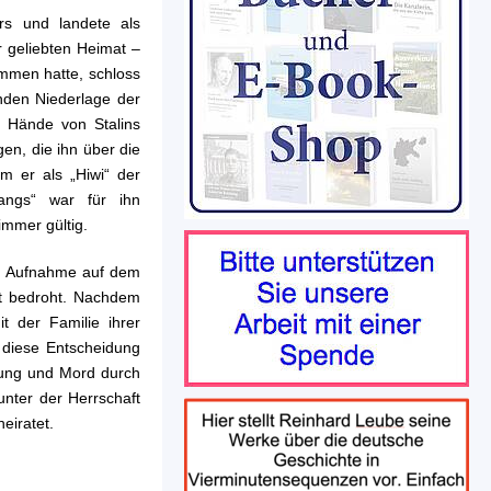
rs und landete als
er geliebten Heimat –
mmen hatte, schloss
enden Niederlage der
 Hände von Stalins
en, die ihn über die
m er als „Hiwi“ der
angs“ war für ihn
immer gültig.
nd Aufnahme auf dem
ht bedroht. Nachdem
t der Familie ihrer
 diese Entscheidung
gung und Mord durch
unter der Herrschaft
eiratet.