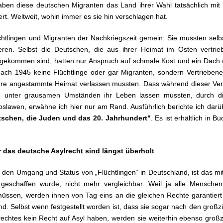
aben diese deutschen Migranten das Land ihrer Wahl tatsächlich mit
rt. Weltweit, wohin immer es sie hin verschlagen hat.
chtlingen und Migranten der Nachkriegszeit gemein: Sie mussten selbs
eren. Selbst die Deutschen, die aus ihrer Heimat im Osten vertr
gekommen sind, hatten nur Anspruch auf schmale Kost und ein Dach
nach 1945 keine Flüchtlinge oder gar Migranten, sondern Vertriebene
hre angestammte Heimat verlassen mussten. Dass während dieser Ver
en unter grausamen Umständen ihr Leben lassen mussten, durch d
slawen, erwähne ich hier nur am Rand. Ausführlich berichte ich dar
tschen, die Juden und das 20. Jahrhundert"
. Es ist erhältlich in 
 das deutsche Asylrecht sind längst überholt
 den Umgang und Status von „Flüchtlingen“ in Deutschland, ist das mit 
 geschaffen wurde, nicht mehr vergleichbar. Weil ja alle Menschen
üssen, werden ihnen von Tag eins an die gleichen Rechte garantiert 
ind. Selbst wenn festgestellt worden ist, dass sie sogar nach den gro
echtes kein Recht auf Asyl haben, werden sie weiterhin ebenso großzü