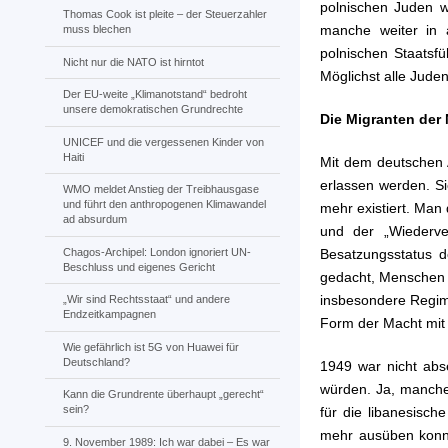
polnischen Juden 
Thomas Cook ist pleite – der Steuerzahler
manche weiter in
muss blechen
polnischen Staatsf
Nicht nur die NATO ist hirntot
Möglichst alle Juden
Der EU-weite „Klimanotstand“ bedroht
unsere demokratischen Grundrechte
Die Migranten der 
UNICEF und die vergessenen Kinder von
Haiti
Mit dem deutschen 
erlassen werden. Si
WMO meldet Anstieg der Treibhausgase
und führt den anthropogenen Klimawandel
mehr existiert. Man
ad absurdum
und der „Wiederve
Chagos-Archipel: London ignoriert UN-
Besatzungsstatus de
Beschluss und eigenes Gericht
gedacht, Menschen a
insbesondere Regime
„Wir sind Rechtsstaat“ und andere
Endzeitkampagnen
Form der Macht mi
Wie gefährlich ist 5G von Huawei für
Deutschland?
1949 war nicht abs
würden. Ja, manche
Kann die Grundrente überhaupt „gerecht“
sein?
für die libanesisch
mehr ausüben konnt
9. November 1989: Ich war dabei – Es war