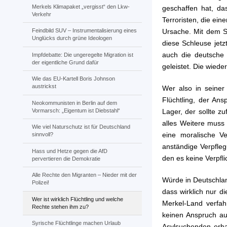
Merkels Klimapaket „vergisst“ den Lkw-
geschaffen hat, da
Verkehr
Terroristen, die ein
Ursache. Mit dem St
Feindbild SUV – Instrumentalisierung eines
Unglücks durch grüne Ideologen
diese Schleuse jetzt
auch die deutsche
Impfdebatte: Die ungeregelte Migration ist
der eigentliche Grund dafür
geleistet. Die wied
Wie das EU-Kartell Boris Johnson
austrickst
Wer also in seiner
Flüchtling, der An
Neokommunisten in Berlin auf dem
Vormarsch: „Eigentum ist Diebstahl“
Lager, der sollte z
alles Weitere muss 
Wie viel Naturschutz ist für Deutschland
eine moralische V
sinnvoll?
anständige Verpfleg
Hass und Hetze gegen die AfD
den es keine Verpfl
pervertieren die Demokratie
Alle Rechte den Migranten – Nieder mit der
Würde in Deutschlan
Polizei!
dass wirklich nur d
Wer ist wirklich Flüchtling und welche
Merkel-Land verfah
Rechte stehen ihm zu?
keinen Anspruch au
Syrische Flüchtlinge machen Urlaub
Asylsuchenden erhal