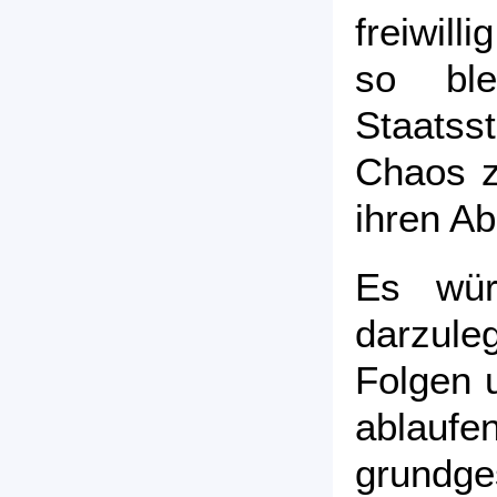
freiwil
so ble
Staatss
Chaos z
ihren A
Es wür
darzule
Folgen u
abla
grundge