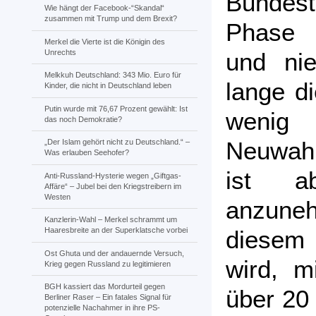
Bundest
Wie hängt der Facebook-“Skandal“
zusammen mit Trump und dem Brexit?
Phase 
Merkel die Vierte ist die Königin des
Unrechts
und ni
Melkkuh Deutschland: 343 Mio. Euro für
lange d
Kinder, die nicht in Deutschland leben
Putin wurde mit 76,67 Prozent gewählt: Ist
wenig
das noch Demokratie?
Neuwah
„Der Islam gehört nicht zu Deutschland.“ –
Was erlauben Seehofer?
ist ab
Anti-Russland-Hysterie wegen „Giftgas-
Affäre“ – Jubel bei den Kriegstreibern im
Westen
anzune
Kanzlerin-Wahl – Merkel schrammt um
diesem 
Haaresbreite an der Superklatsche vorbei
Ost Ghuta und der andauernde Versuch,
wird, m
Krieg gegen Russland zu legitimieren
BGH kassiert das Mordurteil gegen
über 20
Berliner Raser – Ein fatales Signal für
potenzielle Nachahmer in ihre PS-