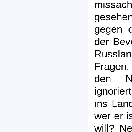
missach
gesehe
gegen d
der Bevö
Russla
Fragen,
den Nä
ignorier
ins Lan
wer er i
will? N