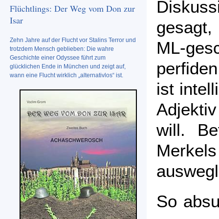
Diskus
Flüchtlings: Der Weg vom Don zur
Isar
gesagt, 
Zehn Jahre auf der Flucht vor Stalins Terror und
ML-gesc
trotzdem Mensch geblieben: Die wahre
Geschichte einer Odyssee führt zum
perfide
glücklichen Ende in München und zeigt auf,
wann eine Flucht wirklich „alternativlos“ ist.
ist inte
Adjekti
will. B
Merke
auswegl
So absu