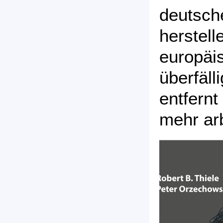
deutsc
herste
europäis
überfä
entfernt
mehr ar