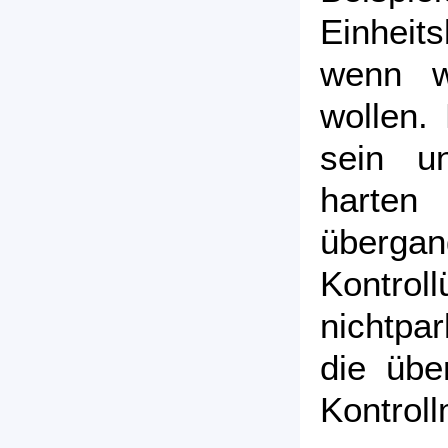
Einheit
wenn w
wollen.
sein u
harte
übergan
Kontro
nichtpar
die übe
Kontrol