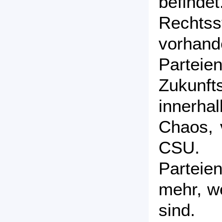
befind
Rechtss
vorhande
Part
Zukunf
innerha
Chaos, 
CSU
Parteien
mehr, we
sind. 