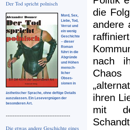
Der Tod spricht polnisch
die Folg
Mord, Sex,
Liebe, Tod,
andere 
Verrat und
ein wenig
raffin
Geschichte
– dieser
Kommuni
Roman
führt in die
Abgründe
nach i
und Höhen
mensch-
Chaos 
licher
Obses-
„altern
sionen in
ästhetischer Sprache, ohne deftige Details
ihren Li
auszulassen. Ein Lesevergnügen der
besonderen Art.
mit d
-------------------------------------
Schand
Die etwas andere Geschichte eines