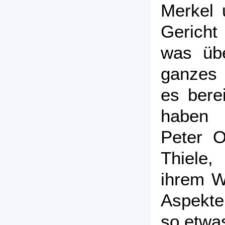
Merkel u
Gericht
was übe
ganzes 
es bere
haben d
Peter O
Thiele,
ihrem We
Aspekte
so etwa