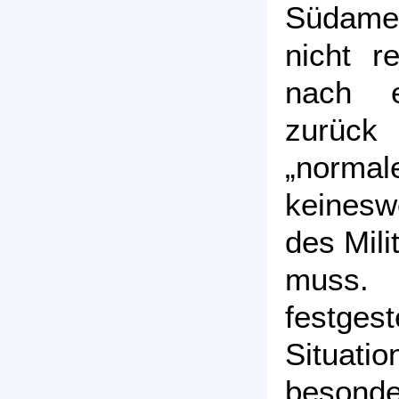
Südamer
nicht r
nach ei
zurüc
„normal
keines
des Mili
muss.
festgest
Situa
besond