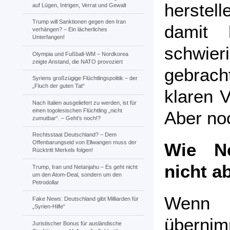
herstel
auf Lügen, Intrigen, Verrat und Gewalt
Trump will Sanktionen gegen den Iran
damit 
verhängen? – Ein lächerliches
Unterfangen!
schwieri
Olympia und Fußball-WM – Nordkorea
zeigte Anstand, die NATO provoziert
gebrac
Syriens großzügige Flüchtlingspolitik – der
„Fluch der guten Tat“
klaren 
Nach Italien ausgeliefert zu werden, ist für
einen togolesischen Flüchtling „nicht
Aber no
zumutbar“. – Geht’s noch!?
Rechtsstaat Deutschland? – Dem
Offenbarungseid von Ellwangen muss der
Wie Ne
Rücktritt Merkels folgen!
nicht a
Trump, Iran und Netanjahu – Es geht nicht
um den Atom-Deal, sondern um den
Petrodollar
Wenn d
Fake News: Deutschland gibt Milliarden für
„Syrien-Hilfe“
überni
Juristischer Bonus für ausländische