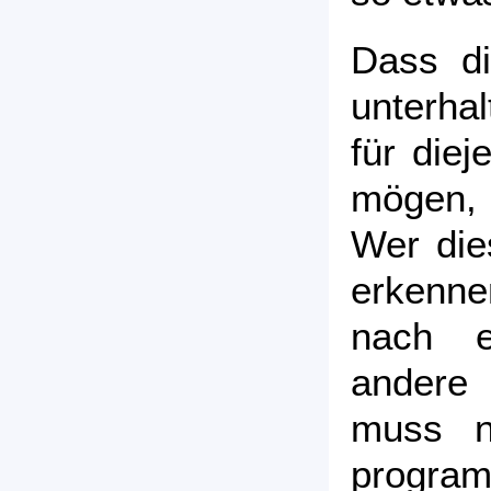
Dass d
unterha
für diej
mögen, 
Wer die
erkenn
nach e
andere 
muss n
progr