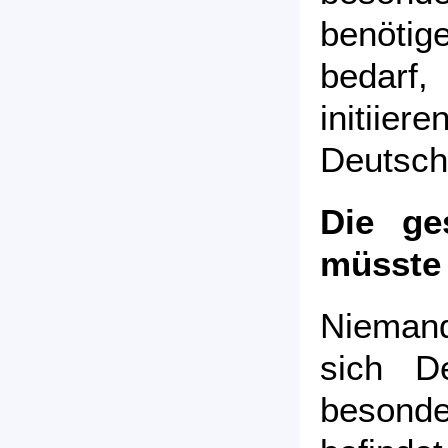
benötig
bedarf
initi
Deutsch
Die ge
müsste 
Nieman
sich De
beson